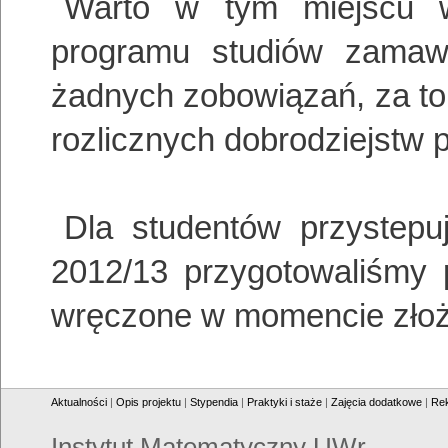
Warto w tym miejscu w
programu studiów zamaw
żadnych zobowiązań, za to
rozlicznych dobrodziejstw 
Dla studentów przystepu
2012/13 przygotowaliśmy p
wręczone w momencie złoże
Aktualności
|
Opis projektu
|
Stypendia
|
Praktyki i staże
|
Zajęcia dodatkowe
|
Rek
Instytut Matematyczny UWr