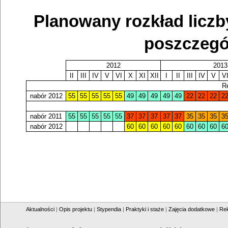
Planowany rozkład licz
poszczegó
2012
2013
II
III
IV
V
VI
X
XI
XII
I
II
III
IV
V
V
R
nabór 2012
55
55
55
55
55
49
49
49
49
49
22
22
22
2
nabór 2011
55
55
55
55
55
37
37
37
37
37
35
35
35
3
nabór 2012
60
60
60
60
60
60
60
60
6
Aktualności
|
Opis projektu
|
Stypendia
|
Praktyki i staże
|
Zajęcia dodatkowe
|
Rek