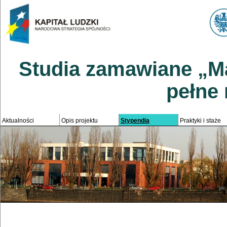
Studia zamawiane „M
pełne
Aktualności
Opis projektu
Stypendia
Praktyki i staże